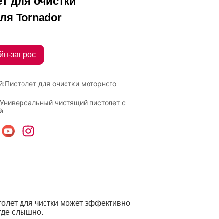
т для очистки
ля Tornador
айн-запрос
й:
Пистолет для очистки моторного
:
Универсальный чистящий пистолет с
й