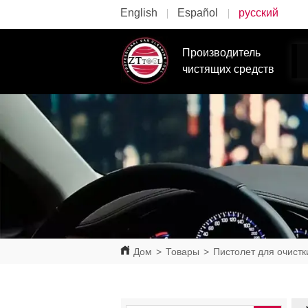
English
Español
русский
Производитель
чистящих средств
Дом
>
Товары
>
Пистолет для очистк