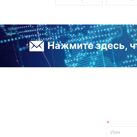
бутылка для чистки
чистки са
нового дизайна для
чистки са
мытья автомобиля
автомобил
автомобилей
автомоб
дизайном к
ㅤ Нажмите здесь, 
*