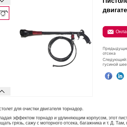
Пистоле
двигате
ㅤ Онл
Предыдущи
отсека
Следующий
гусиной шее