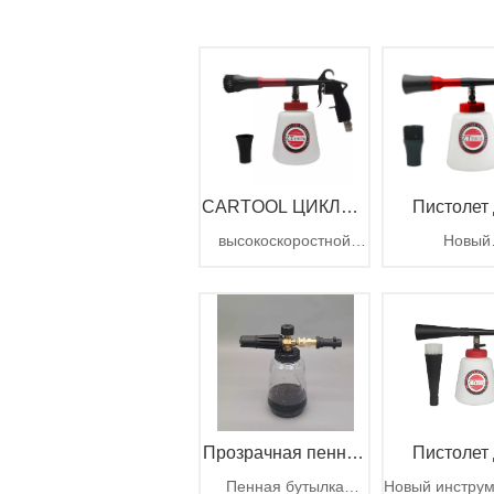
CARTOOL ЦИКЛОН
Пистолет
высокоскоростной
Новый
Автомойка
чистки авто
циклонный торнадо-
запатентов
пушка 6.3бар 1000кк
чистящий пи
Tornador чет
CARTOOL CYCLONE
Tornador
автомойка
вращающаяся
поколен
легко замен
Прозрачная пенная
Пистолет
Пенная бутылка
Новый инструм