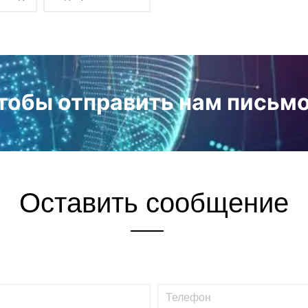
лона
детализации
лона
инструменты для
я с
детализации
иля
автомобилей
узова
автомобилей с
кистями для
детализации
чтобы отправить нам письмо
Оставить сообщение