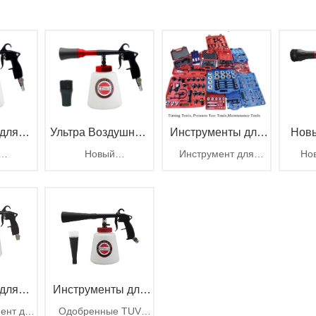
 для
Ультра Воздушный
Инструменты для
Новы
Новый
Инструмент для
Но
мобилей
Бластер Плюс
ремонта
для оч
анный
запатентованный
измерения времени
пнев
столет
чистящий пистолет
двигателя, инструмент
писто
вертого
автомобилей
с кра
,
Tornador, Ultra Air
для проверки
вр
 часть
Blaster Plus
давления, инструмент
пне
ия
яется.
для авторемонта,
обслуживания
 для
Инструменты для
ент для
Одобренные TUV