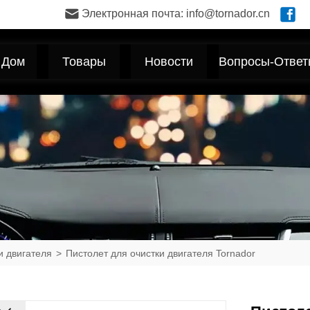
Электронная почта: info@tornador.cn
Дом
Товары
Новости
Вопросы-Ответ
и двигателя
>
Пистолет для очистки двигателя Tornador