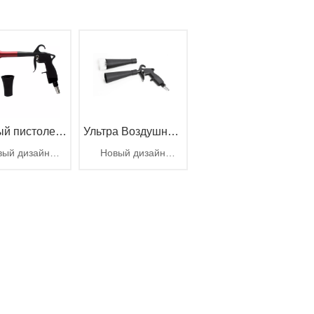
й пистолет
Ультра Воздушный
вый дизайн
Новый дизайн
истки воздуха
Бластер
матического
пневматического
лета Tornador,
пистолета Tornador,
сным конусом
ащающийся
вращающийся
вматический
пневматический
из Китая
пистолет
пистолет