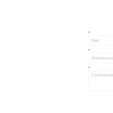
*
*
*