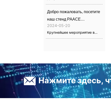
стенд A75 Hall 25 Autopromotec
2025
Добро пожаловать, посетите
наш стенд PAACE
2024-05-20
Automechanika Mexico
Крупнейшее мероприятие в
Латинской Америке для
индустрии послепродажного
обслуживания автомобилей.
Посетите наш стенд.
ㅤ Нажмите здесь, 